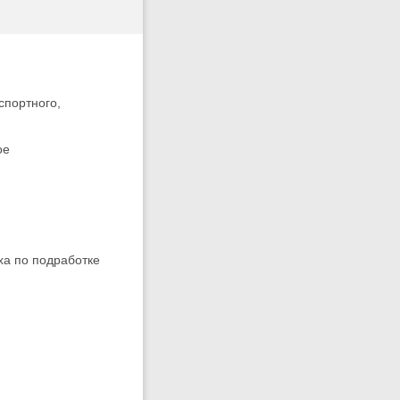
спортного,
ное
ха по подработке